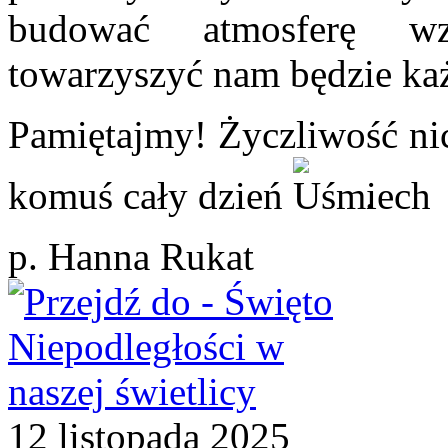
budować atmosferę wza
towarzyszyć nam będzie ka
Pamiętajmy! Życzliwość nic
komuś cały dzień
.
p. Hanna Rukat
12
listopada
2025