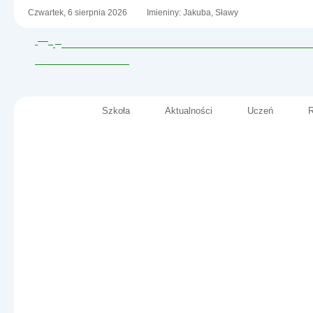
Czwartek,
6
sierpnia
2026
Imieniny: Jakuba, Sławy
Szkoła
Aktualności
Uczeń
R
Menu główne
Szkoła Podstawowa nr 2
im. Fryderyka Chopina
Informacje
w Małkini Górnej
- Brak dostępu do strony.