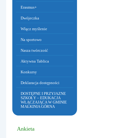
Erasmus+
Dwójeczka
Włącz myślenie
Na sportowo
Dzień Babci i Dziadka
Nasza twórczość
Aktywna Tablica
Konkursy
Deklaracja dostępności
DOSTĘPNE I PRZYJAZNE
SZKOŁY – EDUKACJA
WŁĄCZAJĄCA W GMINIE
MAŁKINIA GÓRNA
Ankieta