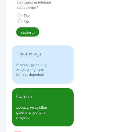
Czy znasz nr telefonu
ERASMUS+ USING MONILE APPS IN THE LEARNING PROC
alarmowego?
Tak
Nie
Lokalizacja
Zobacz, gdzie się
znajdujemy i jak
do nas dojechać.
DO HYMNU!
Galeria
Zobacz wszystkie
galerie w jednym
miejscu.