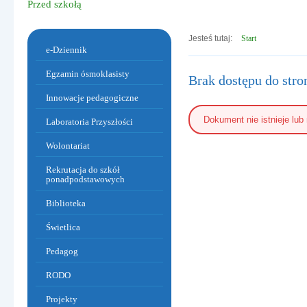
Przed szkołą
Jesteś tutaj:
Start
Menu dodatkowe
e-Dziennik
Egzamin ósmoklasisty
Brak dostępu do stro
Innowacje pedagogiczne
Dokument nie istnieje lub 
Laboratoria Przyszłości
Wolontariat
Rekrutacja do szkół
ponadpodstawowych
Biblioteka
Warzywa i owoce w sportowym obiektywie.
Świetlica
Pedagog
RODO
Projekty