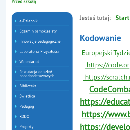
Przed szkołą
Jesteś tutaj:
Start
Menu dodatkowe
e-Dziennik
Egzamin ósmoklasisty
Kodowanie
Innowacje pedagogiczne
Europejski Tydz
Laboratoria Przyszłości
Wolontariat
https://code.or
Rekrutacja do szkół
https://scratch
ponadpodstawowych
Biblioteka
CodeComb
Świetlica
https://educa
Pedagog
https://www
RODO
https://devel
Projekty