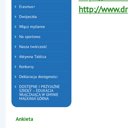
http://www.dr
Erasmus+
Dwójeczka
Włącz myślenie
Na sportowo
Nasza twórczość
Aktywna Tablica
Konkursy
Deklaracja dostępności
DOSTĘPNE I PRZYJAZNE
SZKOŁY – EDUKACJA
WŁĄCZAJĄCA W GMINIE
MAŁKINIA GÓRNA
Ankieta