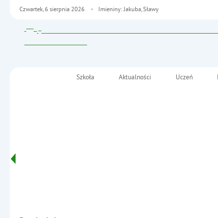
Czwartek,
6
sierpnia
2026
Imieniny: Jakuba, Sławy
Szkoła
Aktualności
Uczeń
Menu główne
Szkoła Podstawowa nr 2
im. Fryderyka Chopina
Informacje
w Małkini Górnej
- Kodowanie