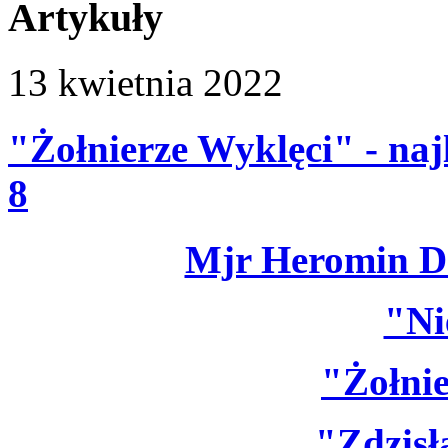
Artykuły
13
kwietnia
2022
"Żołnierze Wyklęci" - naj
8
Mjr Heromin D
"Ni
"Żołnie
"Zdzis