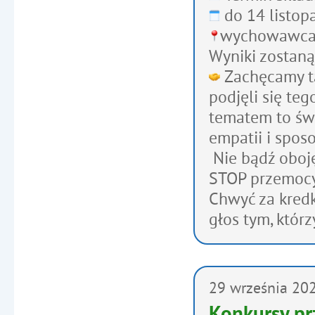
do 14 listop
wychowawca 
Wyniki zostaną
Zachęcamy ta
podjęli się te
tematem to świ
empatii i spos
Nie bądź oboję
STOP przemocy
Chwyć za kredki
głos tym, któr
29
września
20