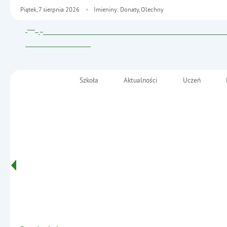
Piątek,
7
sierpnia
2026
Imieniny: Donaty, Olechny
Szkoła
Aktualności
Uczeń
Menu główne
Szkoła Podstawowa nr 2
im. Fryderyka Chopina
Informacje
w Małkini Górnej
- Konkursy