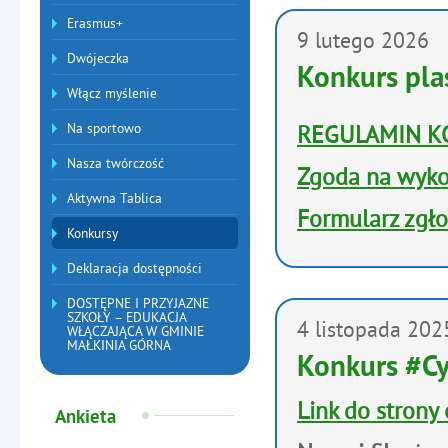
Erasmus+
9
lutego
2026
Dwójeczka
Konkurs pla
Włącz myślenie
Na sportowo
REGULAMIN 
Nasza twórczość
Zgoda na wyko
Aktywna Tablica
Formularz zgł
Konkursy
Deklaracja dostępności
DOSTĘPNE I PRZYJAZNE
SZKOŁY – EDUKACJA
4
listopada
202
WŁĄCZAJĄCA W GMINIE
MAŁKINIA GÓRNA
Konkurs #C
Link do strony
Ankieta