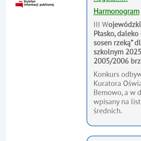
Harmonogram
III W
ojewódzki
Płasko, dalek
sosen rzeką” 
szkolnym 2025/
2005/2006 brz
Konkurs odbyw
Kuratora Oświa
Bemowo, a w d
wpisany na li
średnich.