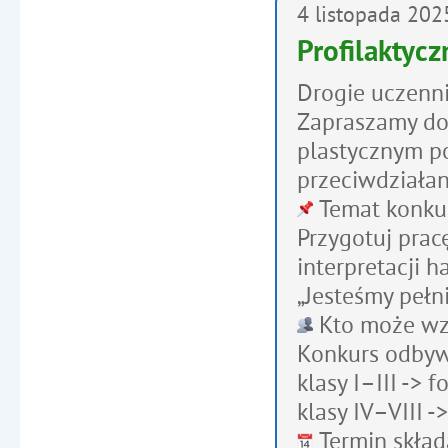
4
listopada
202
Profilaktycz
Drogie uczenni
Zapraszamy do
plastycznym p
przeciwdziałan
Temat konku
Przygotuj prac
interpretacji h
„Jesteśmy pełn
Kto może wzi
Konkurs odbyw
klasy I–III -> 
klasy IV–VIII -
Termin skład