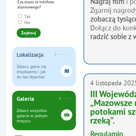
Nagraj film
i p
Czy znasz nr telefonu
alarmowego?
Zgarnij nagrody
Tak
zobaczą tysiąc
Nie
Dołącz do kon
radzić sobie z
Lokalizacja
Zobacz, gdzie się
znajdujemy i jak
do nas dojechać.
4
listopada
202
III Wojewód
Galeria
„Mazowsze m
potokami sz
Zobacz wszystkie
galerie w jednym
rzeką”.
miejscu.
Regulamin