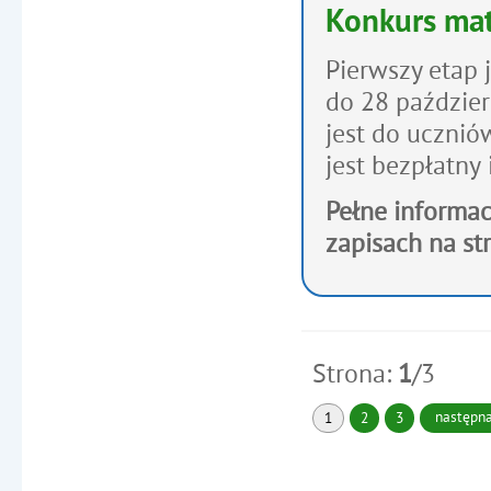
Konkurs mat
Pierwszy etap 
do
28 paździer
jest do ucznió
jest
bezpłatny
Pełne informac
zapisach na st
Strona:
1
/3
następn
Strona: bieżąca
1
Strona:
2
Strona:
3