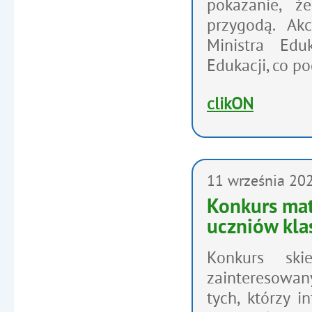
pokazanie, 
przygodą. Ak
Ministra Ed
Edukacji
, co p
clikON
11
września
20
Konkurs mat
uczniów klas
Konkurs ski
zainteresowan
tych, którzy 