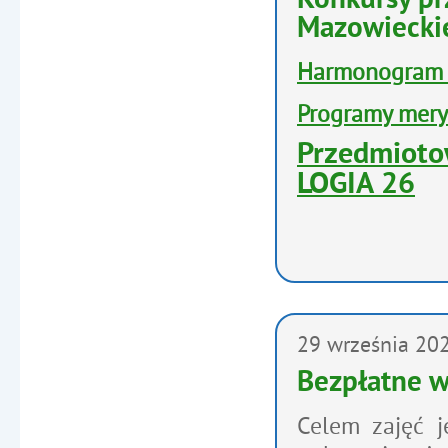
Konkursy p
Mazowieckie
Harmonogra
Programy mery
Przedmioto
LOGIA 26
29
września
20
Bezpłatne w
Celem zajęć j