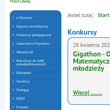
Przed szkołą
Jesteś tutaj:
Start
Menu dodatkowe
e-Dziennik
Egzamin ósmoklasisty
Konkursy
Innowacje pedagogiczne
Artykuły
Laboratoria Przyszłości
28
kwietnia
202
Wolontariat
Gigathon - 
Matematyczn
Rekrutacja do szkół
ponadpodstawowych
młodzieży
Biblioteka
Świetlica
Pedagog
Więcej ........
RODO
Projekty