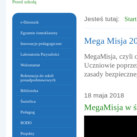
Przed szkołą
Jesteś tutaj:
Start
Menu dodatkowe
e-Dziennik
Egzamin ósmoklasisty
Mega Misja 2
Innowacje pedagogiczne
Laboratoria Przyszłości
MegaMisja, czyli c
Uczniowie
poprze
Wolontariat
zasady bezpieczne
Rekrutacja do szkół
ponadpodstawowych
Biblioteka
Warzywa i owoce w sportowym obiektywie.
18
maja
2018
Artykuły
Świetlica
MegaMisja w ś
Pedagog
RODO
Projekty