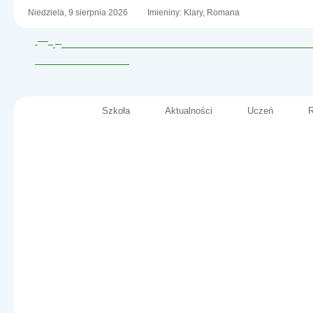
Niedziela,
9
sierpnia
2026
Imieniny: Klary, Romana
Szkoła
Aktualności
Uczeń
R
Menu główne
Szkoła Podstawowa nr 2
im. Fryderyka Chopina
Informacje
w Małkini Górnej
- Mega Misja 2017/18