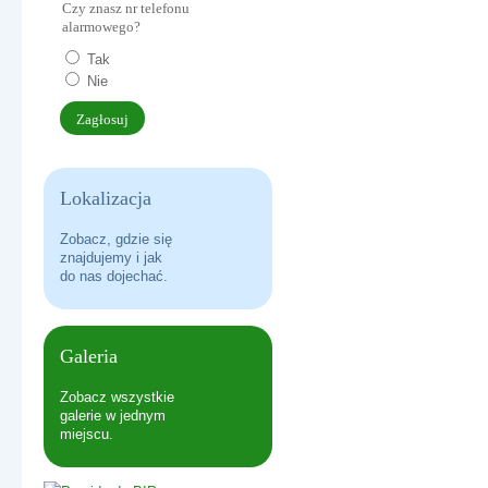
Czy znasz nr telefonu
ERASMUS+ USING MONILE APPS IN THE LEARNING PROC
alarmowego?
Tak
Nie
Lokalizacja
Zobacz, gdzie się
znajdujemy i jak
do nas dojechać.
DO HYMNU!
Galeria
Zobacz wszystkie
galerie w jednym
miejscu.