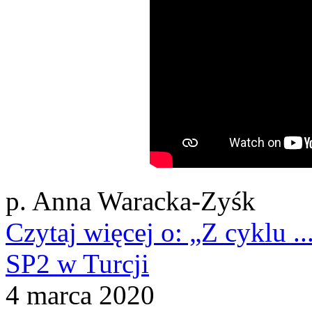
p. Anna Waracka-Zyśk
Czytaj więcej
o: „Z cyklu ..
SP2 w Turcji
4
marca
2020