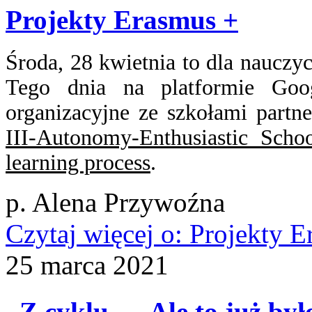
Projekty Erasmus +
Środa, 28 kwietnia to dla nauczy
Tego dnia na platformie Goo
organizacyjne ze szkołami part
III-Autonomy-Enthusiastic Schoo
learning process
.
p. Alena Przywoźna
Czytaj więcej
o: Projekty E
25
marca
2021
„Z cyklu .... Ale to już by