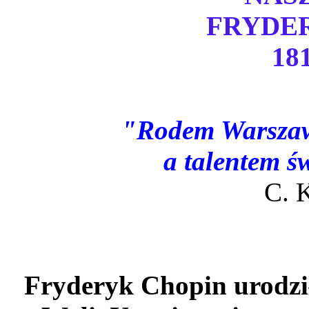
FRYDE
181
"Rodem Warszaw
a talentem ś
C. 
Fryderyk Chopin urodził