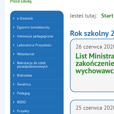
Przed szkołą
Jesteś tutaj:
Start
Menu dodatkowe
e-Dziennik
Egzamin ósmoklasisty
Rok szkolny
Innowacje pedagogiczne
Artykuły
Laboratoria Przyszłości
26
czerwca
202
Wolontariat
List Minist
zakończenie
Rekrutacja do szkół
ponadpodstawowych
wychowawc
Biblioteka
Świetlica
Pedagog
RODO
25
czerwca
202
Projekty