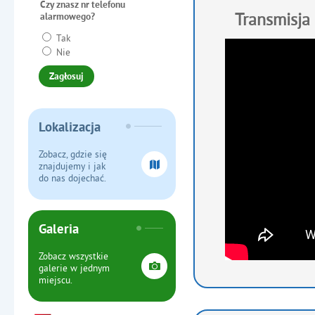
Czy znasz nr telefonu
Transmisja
alarmowego?
Tak
Nie
Lokalizacja
Zobacz, gdzie się
znajdujemy i jak
do nas dojechać.
Galeria
Zobacz wszystkie
galerie w jednym
miejscu.