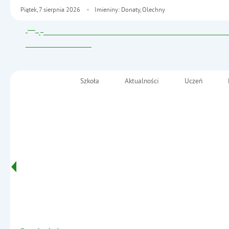
Piątek,
7
sierpnia
2026
Imieniny: Donaty, Olechny
Szkoła
Aktualności
Uczeń
Menu główne
Szkoła Podstawowa nr 2
im. Fryderyka Chopina
Informacje
w Małkini Górnej
- Rok szkolny 2019/2020