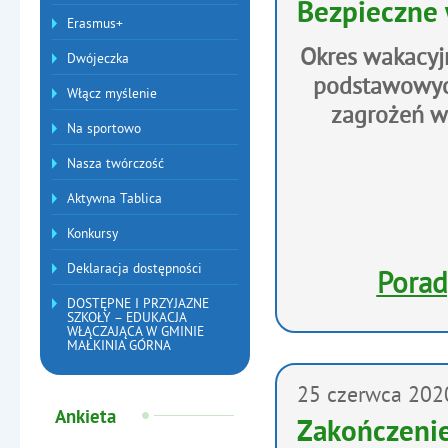
Bezpieczne 
Erasmus+
Okres wakacyj
Dwójeczka
podstawowyc
Włącz myślenie
zagrożeń wa
Na sportowo
Nasza twórczość
Aktywna Tablica
Konkursy
Deklaracja dostępności
Porad
DOSTĘPNE I PRZYJAZNE
SZKOŁY – EDUKACJA
WŁĄCZAJĄCA W GMINIE
MAŁKINIA GÓRNA
25
czerwca
202
Ankieta
Zakończeni