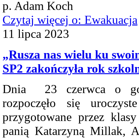
p. Adam Koch
Czytaj więcej
o: Ewakuacja
11
lipca
2023
„Rusza nas wielu ku swoi
SP2 zakończyła rok szkol
Dnia 23 czerwca o god
rozpoczęło się uroczyst
przygotowane przez kla
panią Katarzyną Millak, 