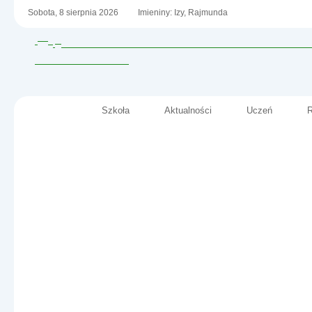
Sobota,
8
sierpnia
2026
Imieniny: Izy, Rajmunda
Szkoła
Aktualności
Uczeń
R
Menu główne
Szkoła Podstawowa nr 2
im. Fryderyka Chopina
Informacje
w Małkini Górnej
- LUTY