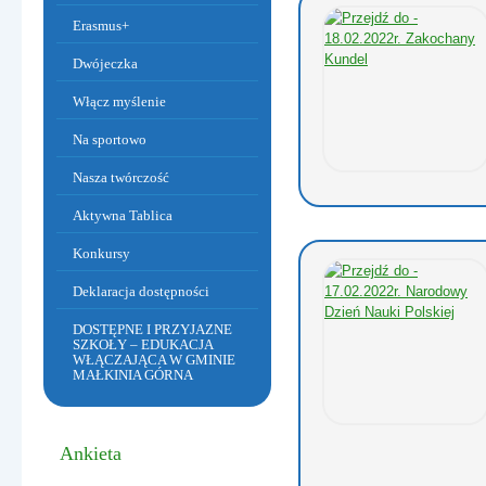
Erasmus+
Dwójeczka
Włącz myślenie
Na sportowo
Dzień Babci i Dziadka
Nasza twórczość
Aktywna Tablica
Konkursy
Deklaracja dostępności
DOSTĘPNE I PRZYJAZNE
SZKOŁY – EDUKACJA
WŁĄCZAJĄCA W GMINIE
MAŁKINIA GÓRNA
Ankieta