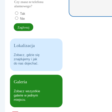
Czy znasz nr telefonu
ERASMUS+ USING MONILE APPS IN THE LEARNING PROC
alarmowego?
Tak
Nie
Lokalizacja
Zobacz, gdzie się
znajdujemy i jak
do nas dojechać.
DO HYMNU!
Galeria
Zobacz wszystkie
galerie w jednym
miejscu.