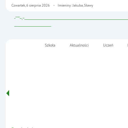
Czwartek,
6
sierpnia
2026
Imieniny: Jakuba, Sławy
Szkoła
Aktualności
Uczeń
Menu główne
Szkoła Podstawowa nr 2
im. Fryderyka Chopina
Informacje
w Małkini Górnej
- „Eksperymentuję, Odkrywam, Wiem"