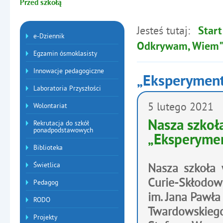
Przed szkołą
Jesteś tutaj:
Start
Menu dodatkowe
e-Dziennik
Odkrywam, Wiem
Egzamin ósmoklasisty
Innowacje pedagogiczne
„Eksperymen
Laboratoria Przyszłości
Artykuły
5
lutego
2021
Wolontariat
Nasza szkoła
Rekrutacja do szkół
ponadpodstawowych
„Eksperyme
Biblioteka
Świetlica
Nasza szkoła
Curie-Skłodow
Pedagog
im. Jana Pawła
RODO
Twardowskieg
Projekty