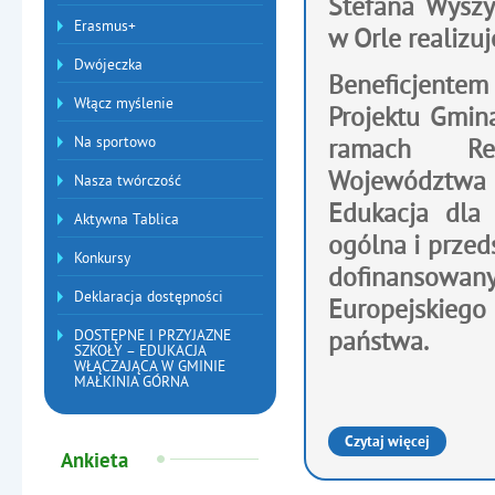
Stefana Wyszy
Erasmus+
w Orle realizu
Dwójeczka
Beneficjentem
Włącz myślenie
Projektu Gmina
Na sportowo
ramach Reg
Województwa
Nasza twórczość
Edukacja dla 
Aktywna Tablica
ogólna i przed
Konkursy
dofinansowan
Deklaracja dostępności
Europejskieg
państwa.
DOSTĘPNE I PRZYJAZNE
SZKOŁY – EDUKACJA
WŁĄCZAJĄCA W GMINIE
MAŁKINIA GÓRNA
Czytaj więcej
Ankieta
o: Nasza szkoła realiz