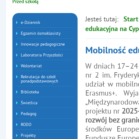
Przed szkołą
Jesteś tutaj:
Start
Menu dodatkowe
e-Dziennik
edukacyjna na Cyp
Egzamin ósmoklasisty
Innowacje pedagogiczne
Mobilność ed
Laboratoria Przyszłości
W dniach 17–24 
Wolontariat
nr 2 im. Fryder
Rekrutacja do szkół
ponadpodstawowych
udział w mobiln
Erasmus+. Wyj
Biblioteka
„Międzynarodowa 
Świetlica
projektu nr
2025
Pedagog
rozwój bez grani
RODO
środków Europe
Projekty
Fundusze Europe