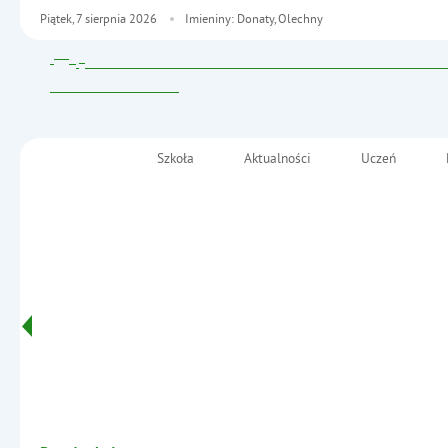
Piątek,
7
sierpnia
2026
Imieniny: Donaty, Olechny
Szkoła
Aktualności
Uczeń
Menu główne
Szkoła Podstawowa nr 2
im. Fryderyka Chopina
Informacje
w Małkini Górnej
- Mobilność edukacyjna na Cyprze