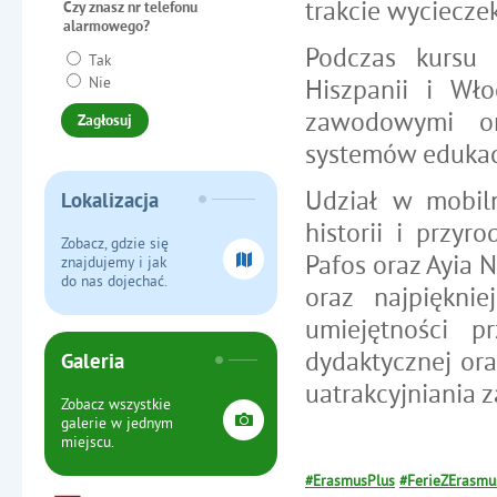
trakcie wyciecze
Czy znasz nr telefonu
alarmowego?
Podczas kursu u
Tak
Nie
Hiszpanii i Wł
zawodowymi or
systemów edukacj
Udział w mobiln
Lokalizacja
historii i przyr
Zobacz, gdzie się
Pafos oraz Ayia 
znajdujemy i jak
do nas dojechać.
oraz najpiękni
umiejętności p
dydaktycznej or
Galeria
uatrakcyjniania z
Zobacz wszystkie
galerie w jednym
miejscu.
#ErasmusPlus
#FerieZErasm