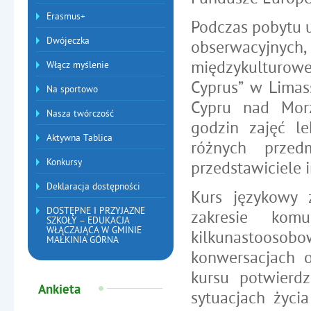
Erasmus+
Podczas pobytu u
Dwójeczka
obserwacyjnych,
międzykulturow
Włącz myślenie
Cyprus” w Limas
Na sportowo
Cypru nad Mor
Nasza twórczość
godzin zajęć le
Aktywna Tablica
różnych przed
Konkursy
przedstawiciele i
Deklaracja dostępności
Kurs językowy 
DOSTĘPNE I PRZYJAZNE
zakresie kom
SZKOŁY – EDUKACJA
WŁĄCZAJĄCA W GMINIE
kilkunastoosob
MAŁKINIA GÓRNA
konwersacjach o
kursu potwierd
Ankieta
sytuacjach życi